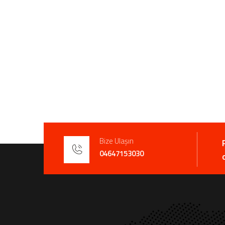
Bize Ulaşın
04647153030