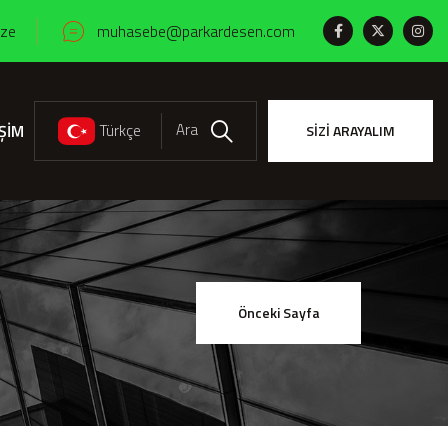
ize
muhasebe@parkardesen.com
Ara
İŞİM
Türkçe
SİZİ ARAYALIM
Ara
Önceki Sayfa