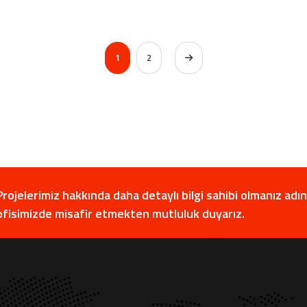
1
2
Projelerimiz hakkında daha detaylı bilgi sahibi olmanız adına
ofisimizde misafir etmekten mutluluk duyarız.