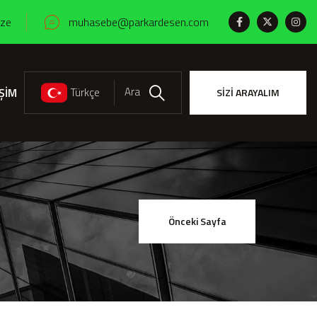
ize
muhasebe@parkardesen.com
Ara
İŞİM
Türkçe
SİZİ ARAYALIM
Ara
Önceki Sayfa