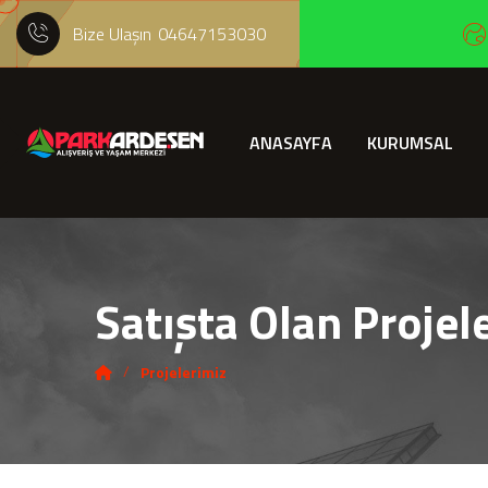
Bize Ulaşın
04647153030
ANASAYFA
KURUMSAL
Satışta Olan Projel
Projelerimiz