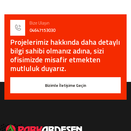
Bize Ulaşın
04647153030
Projelerimiz hakkında daha detaylı
bilgi sahibi olmanız adına, sizi
ofisimizde misafir etmekten
mutluluk duyarız.
Bizimle İletişime Geçin