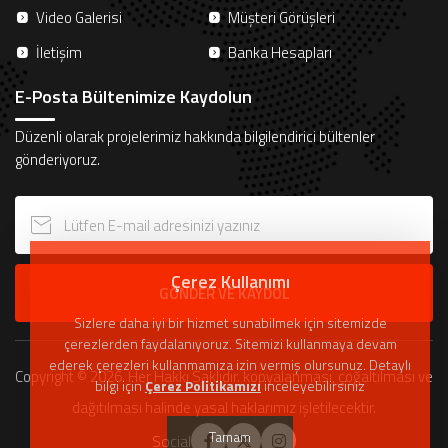
Video Galerisi
Müşteri Görüşleri
İletişim
Banka Hesapları
E-Posta Bültenimize Kaydolun
Düzenli olarak projelerimiz hakkında bilgilendirici bültenler
gönderiyoruz.
Çerez Kullanımı
GÖNDER VE KAYDOL
Sizlere daha iyi bir hizmet sunabilmek için sitemizde
çerezlerden faydalanıyoruz. Sitemizi kullanmaya devam
ederek çerezleri kullanmamıza izin vermiş olursunuz. Detaylı
Copyright © 2026. Her Hakkı Saklıdır. kopyalanması, çoğaltılması ve
bilgi için
Çerez Politikamızı
inceleyebilirsiniz
dağıtılması halinde yasal haklarımız işletilecektir.
Tamam
Social