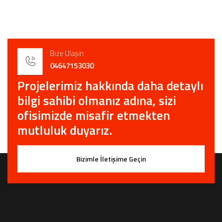
Bize Ulaşın
04647153030
Projelerimiz hakkında daha detaylı
bilgi sahibi olmanız adına, sizi
ofisimizde misafir etmekten
mutluluk duyarız.
Bizimle İletişime Geçin