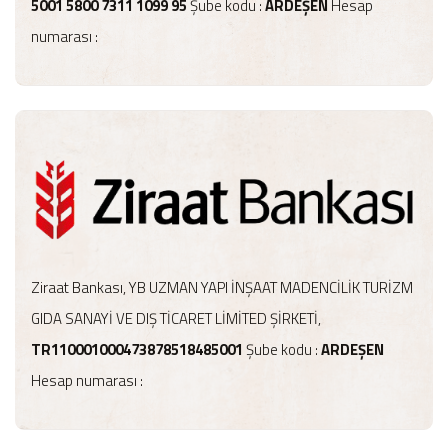
5001 5800 7311 1099 95
Şube kodu :
ARDEŞEN
Hesap
numarası :
Ziraat Bankası, YB UZMAN YAPI İNŞAAT MADENCİLİK TURİZM
GIDA SANAYİ VE DIŞ TİCARET LİMİTED ŞİRKETİ,
TR110001000473878518485001
Şube kodu :
ARDEŞEN
Hesap numarası :