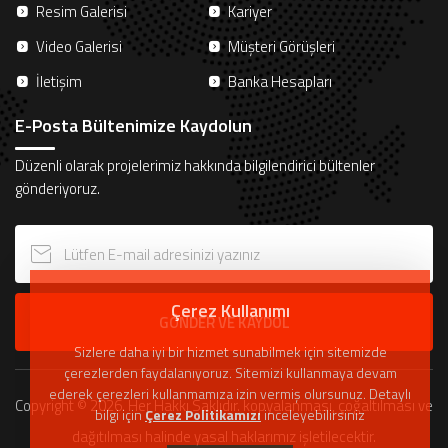
Resim Galerisi
Kariyer
Video Galerisi
Müşteri Görüşleri
İletişim
Banka Hesapları
E-Posta Bültenimize Kaydolun
Düzenli olarak projelerimiz hakkında bilgilendirici bültenler
gönderiyoruz.
Çerez Kullanımı
GÖNDER VE KAYDOL
Sizlere daha iyi bir hizmet sunabilmek için sitemizde
çerezlerden faydalanıyoruz. Sitemizi kullanmaya devam
ederek çerezleri kullanmamıza izin vermiş olursunuz. Detaylı
Copyright © 2026. Her Hakkı Saklıdır. kopyalanması, çoğaltılması ve
bilgi için
Çerez Politikamızı
inceleyebilirsiniz
dağıtılması halinde yasal haklarımız işletilecektir.